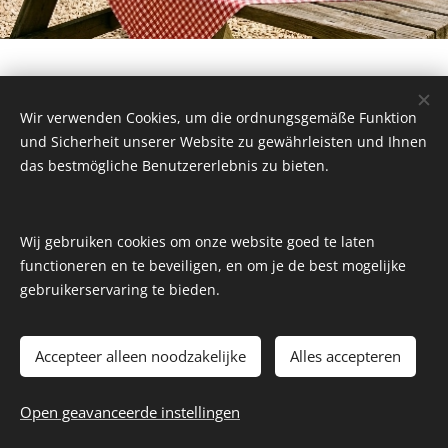
Brets
Wir verwenden Cookies, um die ordnungsgemäße Funktion
und Sicherheit unserer Website zu gewährleisten und Ihnen
das bestmögliche Benutzererlebnis zu bieten.
Wij gebruiken cookies om onze website goed te laten
functioneren en te beveiligen, en om je de best mogelijke
gebruikerservaring te bieden.
Accepteer alleen noodzakelijke
Alles accepteren
2022-2026 I DelicaMondo.nl - KäseAtelier I
Impressum
I
DatenSchutz
Open geavanceerde instellingen
www.kaeseatelier.de
I
DelicaMondo-online
Cookies