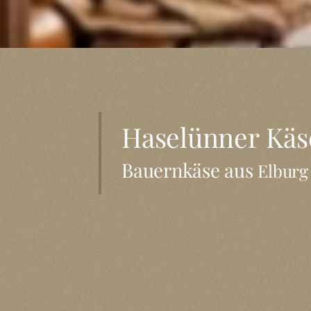
Haselünner Käs
Bauernkäse aus
Elburg