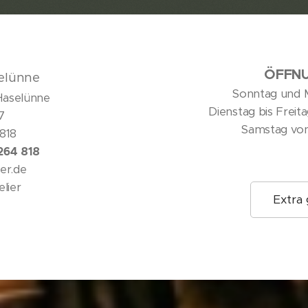
ÖFFNU
elünne
Sonntag und 
 Haselünne
Dienstag bis Freit
87
Samstag von 
4 818
 264 818
ier.de
elier
Extra