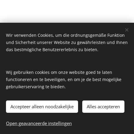
Wir verwenden Cookies, um die ordnungsgemäße Funktion
und Sicherheit unserer Website zu gewährleisten und Ihnen
das bestmögliche Benutzererlebnis zu bieten.
Wij gebruiken cookies om onze website goed te laten
functioneren en te beveiligen, en om je de best mogelijke
gebruikerservaring te bieden.
Accepteer alleen noodzakelijke
Alles accepteren
2022-2026 I DelicaMondo.nl - KäseAtelier I
Impressum
I
DatenSchutz
Open geavanceerde instellingen
www.kaeseatelier.de
I
DelicaMondo-online
Cookies