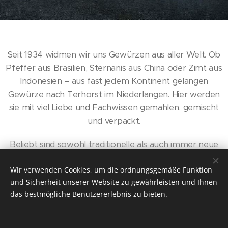
Seit 1934 widmen wir uns Gewürzen aus aller Welt. Ob
Pfeffer aus Brasilien, Sternanis aus China oder Zimt aus
Indonesien – aus fast jedem Kontinent gelangen
Gewürze nach Terhorst im Niederlangen. Hier werden
sie mit viel Liebe und Fachwissen gemahlen, gemischt
und verpackt.
Beliebt sind sowohl traditionelle als auch immer neue
Mischungen aus Kräutern und Gewürzen ohne
Wir verwenden Cookies, um die ordnungsgemäße Funktion
Zusatzstoffe. Internationale Küchentrends erweitern
und Sicherheit unserer Website zu gewährleisten und Ihnen
stetig unser vielfältiges Sortiment.
das bestmögliche Benutzererlebnis zu bieten.