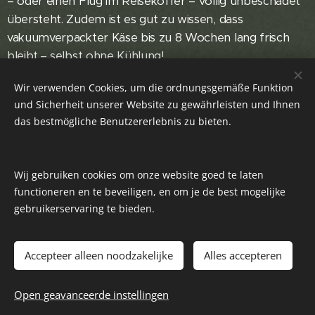
– oder einen Flug im Reisekoffer – völlig unbeschadet
übersteht. Zudem ist es gut zu wissen, dass
vakuumverpackter Käse bis zu 8 Wochen lang frisch
bleibt.– selbst ohne Kühlung!
Lassen Sie uns Ihren Käse frisch für Sie schneiden
Wir verwenden Cookies, um die ordnungsgemäße Funktion
und Sicherheit unserer Website zu gewährleisten und Ihnen
und vakuumverpacken; so beginnt Ihr Urlaub perfekt,
das bestmögliche Benutzererlebnis zu bieten.
und Sie müssen auch unterwegs nicht auf Ihren
köstlichen niederländischen Käse verzichten. Denn –
mal ehrlich – ein Brötchen mit Käse ist einfach immer
Wij gebruiken cookies om onze website goed te laten
ein wahrer Genuss!
functioneren en te beveiligen, en om je de best mogelijke
gebruikerservaring te bieden.
Accepteer alleen noodzakelijke
Alles accepteren
2022-2026 I DelicaMondo.nl - KäseAtelier I
Impressum
I
DatenSchutz
Open geavanceerde instellingen
www.kaeseatelier.de
I
DelicaMondo-online
Cookies